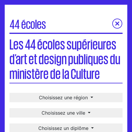
44 écoles
Les 44 écoles supérieures d’art et design publiques du
Les 44 écoles supérieures
ministère de la Culture
Carte
d’art et design publiques du
Visites virtuelles
Une école, un-e diplômé-e
ministère de la Culture
International
Choisissez une région
Choisissez une ville
Choisissez un diplôme