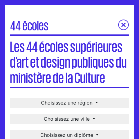
44 écoles
Les 44 écoles supérieures d’art et design publiques du
Les 44 écoles supérieures
ministère de la Culture
Carte
d’art et design publiques du
Visites virtuelles
Une école, un-e diplômé-e
ministère de la Culture
International
Choisissez une région
Choisissez une ville
Choisissez un diplôme