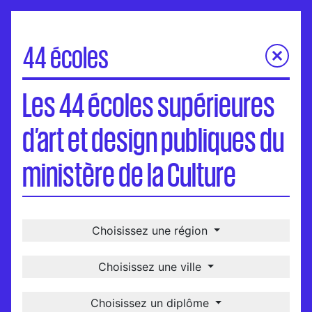
44 écoles
Les 44 écoles supérieures d’art et design publiques du
Les 44 écoles supérieures
ministère de la Culture
Carte
d’art et design publiques du
Visites virtuelles
Une école, un-e diplômé-e
ministère de la Culture
International
Choisissez une région
Choisissez une ville
Choisissez un diplôme