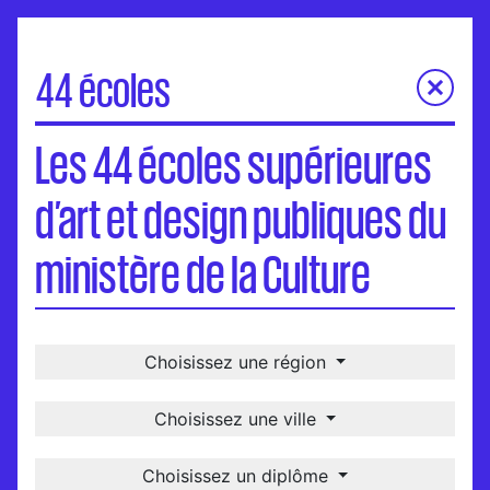
44 écoles
Les 44 écoles supérieures d’art et design publiques du
Les 44 écoles supérieures
ministère de la Culture
Carte
d’art et design publiques du
Visites virtuelles
Une école, un-e diplômé-e
ministère de la Culture
International
Choisissez une région
Choisissez une ville
Choisissez un diplôme