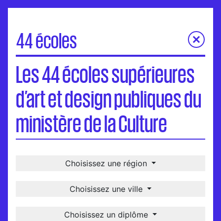
44 écoles
Les 44 écoles supérieures d’art et design publiques du
Les 44 écoles supérieures
ministère de la Culture
Carte
d’art et design publiques du
Visites virtuelles
Une école, un-e diplômé-e
ministère de la Culture
International
Choisissez une région
Choisissez une ville
Choisissez un diplôme