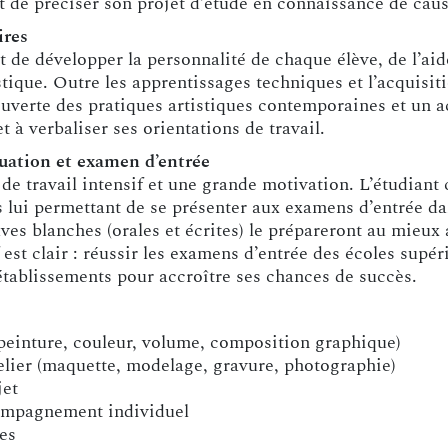
t de préciser son projet d’étude en connaissance de caus
ires
t de développer la personnalité de chaque élève, de l’ai
tique. Outre les apprentissages techniques et l’acquisi
couverte des pratiques artistiques contemporaines et u
t à verbaliser ses orientations de travail.
uation et examen d’entrée
e travail intensif et une grande motivation. L’étudiant
és lui permettant de se présenter aux examens d’entrée 
uves blanches (orales et écrites) le prépareront au mieu
est clair : réussir les examens d’entrée des écoles supéri
établissements pour accroître ses chances de succès.
 peinture, couleur, volume, composition graphique)
lier (maquette, modelage, gravure, photographie)
jet
compagnement individuel
es