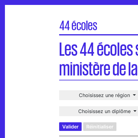
44 écoles
Les 44 écoles supérieures d’art et desi
Les 44 écoles 
Carte
Visites virtuelles
ministère de la
Une école, un-e diplômé-e
International
Choisissez une région
Choisissez un diplôme
Valider
Réinitialiser