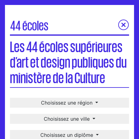
44 écoles
Les 44 écoles supérieures d’art et design publiques du
Les 44 écoles supérieures
ministère de la Culture
Carte
d’art et design publiques du
Visites virtuelles
Une école, un-e diplômé-e
ministère de la Culture
International
Choisissez une région
Choisissez une ville
Choisissez un diplôme