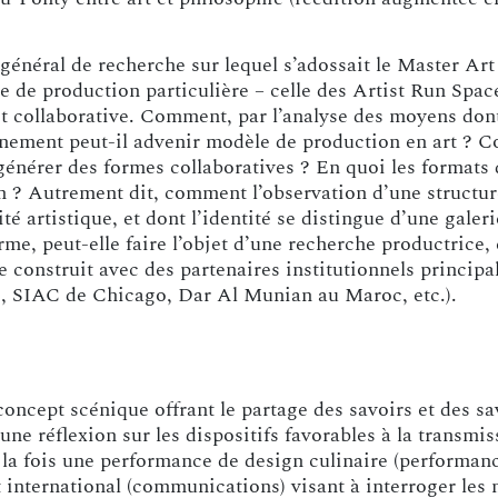
énéral de recherche sur lequel s’adossait le Master Art 
 de production particulière – celle des Artist Run Spa
t collaborative. Comment, par l’analyse des moyens do
onnement peut-il advenir modèle de production en art ?
 générer des formes collaboratives ? En quoi les formats
n ? Autrement dit, comment l’observation d’une structure
té artistique, et dont l’identité se distingue d’une galer
me, peut-elle faire l’objet d’une recherche productrice, 
construit avec des partenaires institutionnels principa
, SIAC de Chicago, Dar Al Munian au Maroc, etc.).
concept scénique offrant le partage des savoirs et des 
ne réflexion sur les dispositifs favorables à la transmis
 la fois une performance de design culinaire (performanc
t international (communications) visant à interroger les