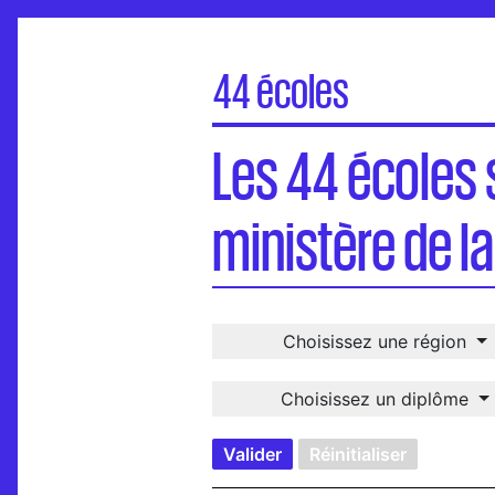
44 écoles
Les 44 écoles supérieures d’art et desi
Les 44 écoles 
Carte
Visites virtuelles
ministère de la
Une école, un-e diplômé-e
International
Choisissez une région
Choisissez un diplôme
Valider
Réinitialiser