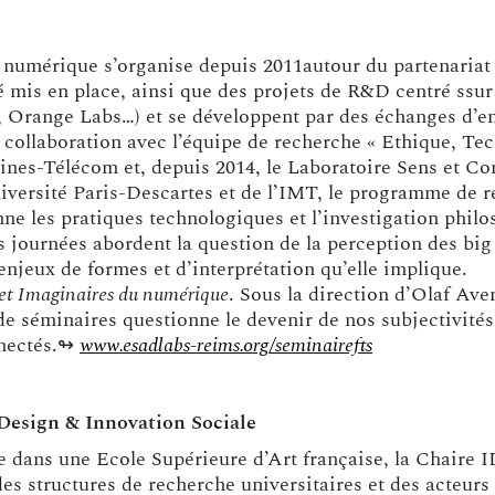
 numérique s’organise depuis 2011autour du partenariat 
mis en place, ainsi que des projets de R&D centré ssur l
, Orange Labs…) et se développent par des échanges d’en
e collaboration avec l’équipe de recherche « Ethique, Te
 Mines-Télécom et, depuis 2014, le Laboratoire Sens et
ersité Paris-Descartes et de l’IMT, le programme de r
nne les pratiques technologiques et l’investigation ph
s journées abordent la question de la perception des big
enjeux de formes et d’interprétation qu’elle implique.
et Imaginaires du numérique
. Sous la direction d’Olaf Ave
e séminaires questionne le devenir de nos subjectivités 
nnectés.↬
www.esadlabs-reims.org/seminairefts
 Design & Innovation Sociale
 dans une Ecole Supérieure d’Art française, la Chaire ID
, des structures de recherche universitaires et des acteur