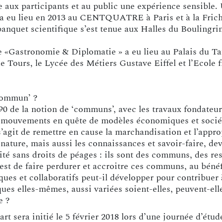
e aux participants et au public une expérience sensible.
, a eu lieu en 2013 au CENTQUATRE à Paris et à la Frich
anquet scientifique s’est tenue aux Halles du Boulingri
e «Gastronomie & Diplomatie » a eu lieu au Palais du Ta
de Tours, le Lycée des Métiers Gustave Eiffel et l’Ecole
‘commun’ ?
0 de la notion de ‘communs’, avec les travaux fondateurs
 mouvements en quête de modèles économiques et sociét
s’agit de remettre en cause la marchandisation et l’appr
 nature, mais aussi les connaissances et savoir-faire, dev
ité sans droits de péages : ils sont des communs, des re
est de faire perdurer et accroitre ces communs, au bénéf
tiques et collaboratifs peut-il développer pour contribuer
ques elles-mêmes, aussi variées soient-elles, peuvent-ell
e ?
t sera initié le 5 février 2018 lors d’une journée d’étu