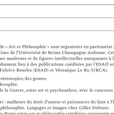
de « Art et Philosophie » sont organisées en partenariat
aines de l’Université de Reims Champagne-Ardenne. Ces
es modernes et de figures intellectuelles marquantes à l
donnent lieu à des publications coéditées par l’ESAD et 
 Fabrice Bourlez (ESAD) et Véronique Le Ru (URCA).
Hétérotopies des genres
ilosophie.
 la Guerre, entre art et psychanalyse, avec le concours
rt : malheurs du droit d’auteur et puissances du faux à l
t philosophie. Langages et images chez Gilles Deleuze.
eau-Ponty entre art et philosophie (réédition augmentée e