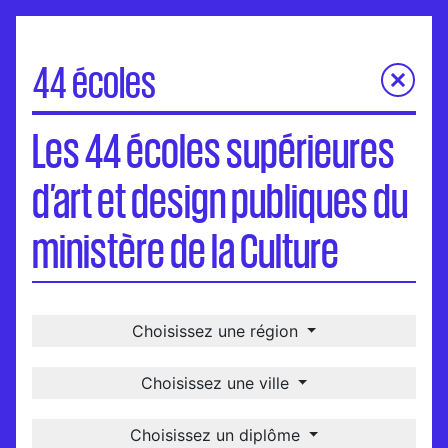
44 écoles
Les 44 écoles supérieures d’art et design publiques du
Les 44 écoles supérieures
ministère de la Culture
Carte
d’art et design publiques du
Visites virtuelles
Une école, un-e diplômé-e
ministère de la Culture
International
Choisissez une région
Choisissez une ville
Choisissez un diplôme