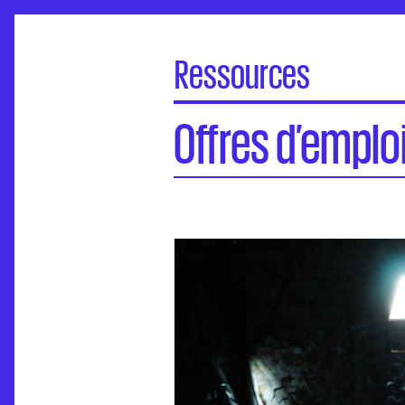
Ressources
Offres d’emploi
Offres d’emplo
Publications
Textes généraux
Enquêtes et rapports
Discriminations et violence
Handicap et santé
Accueil des artistes en exil
Liens utiles