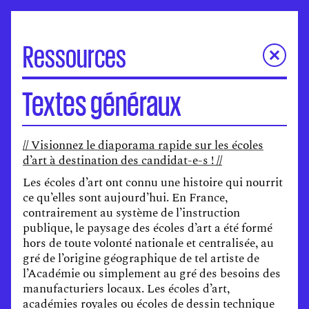
Ressources
Offres d’emploi
Textes généraux
Publications
Textes généraux
// Visionnez le diaporama rapide sur les écoles
Enquêtes et rapports
d’art à destination des candidat-e-s ! //
Discriminations et violence
Les écoles d’art ont connu une histoire qui nourrit
Handicap et santé
ce qu’elles sont aujourd’hui. En France,
Accueil des artistes en exil
contrairement au système de l’instruction
publique, le paysage des écoles d’art a été formé
Liens utiles
hors de toute volonté nationale et centralisée, au
gré de l’origine géographique de tel artiste de
l’Académie ou simplement au gré des besoins des
manufacturiers locaux. Les écoles d’art,
académies royales ou écoles de dessin technique