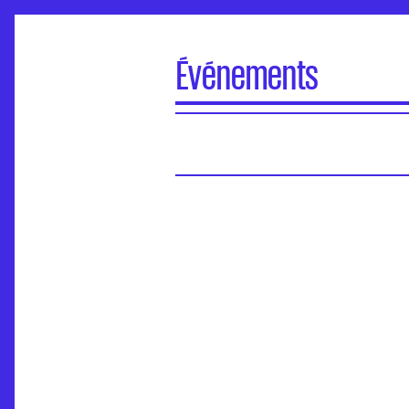
Événements
À la une
Portes Ouvertes
Visite virtuelle des écoles
Concours d'entrée
Séminaires de l’ANdEA
Assises nationales
EuroFabrique
Événements
Accompagnement des établissements