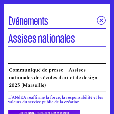
Événements
À la une
Assises nationales
Portes Ouvertes
Visite virtuelle des écoles
Concours d'entrée
Séminaires de l’ANdEA
Communiqué de presse – Assises
Assises nationales
EuroFabrique
nationales des écoles d’art et de design
Événements
2025 (Marseille)
Accompagnement des établissements
L'ANdÉA réaffirme la force, la responsabilité et les
valeurs du service public de la création