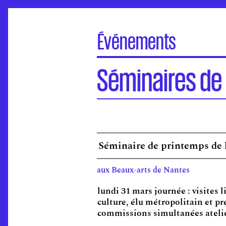
Événements
À la une
Séminaires de 
Portes Ouvertes
Visite virtuelle des écoles
Concours d'entrée
Séminaires de l’ANdEA
Assises nationales
Séminaire de printemps de l
EuroFabrique
Événements
aux Beaux-arts de Nantes
Accompagnement des établissements
lundi 31 mars journée : visites 
culture, élu métropolitain et pr
commissions simultanées atelier 