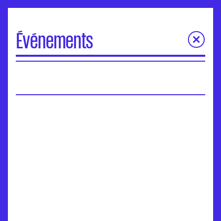
Événements
À la une
Portes Ouvertes
Visite virtuelle des écoles
Concours d'entrée
Séminaires de l’ANdEA
Assises nationales
EuroFabrique
Événements
Accompagnement des établissements