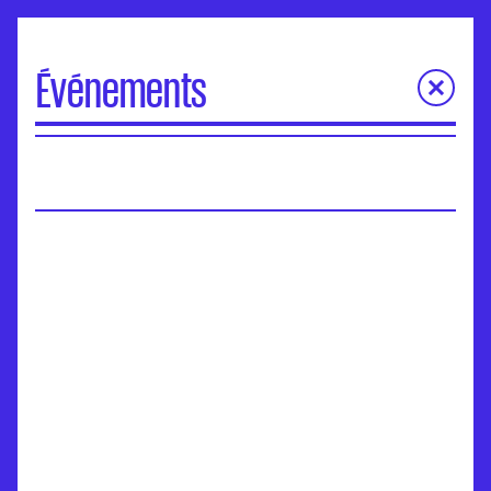
Événements
À la une
Portes Ouvertes
Visite virtuelle des écoles
Concours d'entrée
Séminaires de l’ANdEA
Assises nationales
EuroFabrique
Événements
Accompagnement des établissements