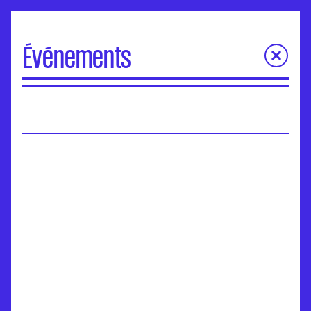
Événements
À la une
Portes Ouvertes
Visite virtuelle des écoles
Concours d'entrée
Séminaires de l’ANdEA
Assises nationales
EuroFabrique
Événements
Accompagnement des établissements