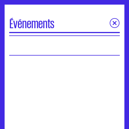
Événements
À la une
Portes Ouvertes
Visite virtuelle des écoles
Concours d'entrée
Séminaires de l’ANdEA
Assises nationales
EuroFabrique
Événements
Accompagnement des établissements