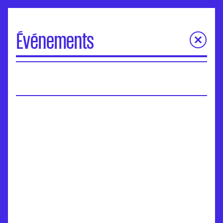
Événements
À la une
Portes Ouvertes
Visite virtuelle des écoles
Concours d'entrée
Séminaires de l’ANdEA
Assises nationales
EuroFabrique
Événements
Accompagnement des établissements