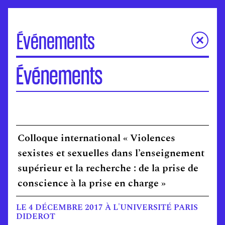
Événements
À la une
Événements
Portes Ouvertes
Visite virtuelle des écoles
Concours d'entrée
Séminaires de l’ANdEA
Colloque international « Violences
Assises nationales
EuroFabrique
sexistes et sexuelles dans l’enseignement
Événements
supérieur et la recherche : de la prise de
Accompagnement des établissements
conscience à la prise en charge »
LE 4 DÉCEMBRE 2017 À L'UNIVERSITÉ PARIS
DIDEROT