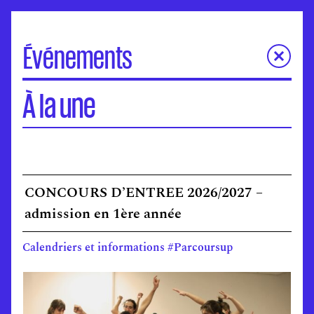
Événements
À la une
À la une
Portes Ouvertes
Visite virtuelle des écoles
Concours d'entrée
Séminaires de l’ANdEA
CONCOURS D’ENTREE 2026/2027 –
Assises nationales
EuroFabrique
admission en 1ère année
Événements
Calendriers et informations #Parcoursup
Accompagnement des établissements