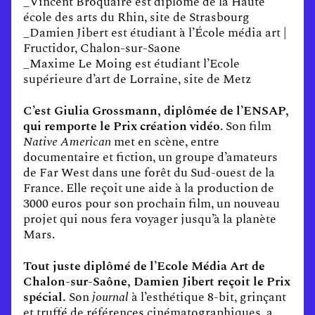
_Vincent Broquaire est diplômé de la Haute
école des arts du Rhin, site de Strasbourg
_Damien Jibert est étudiant à l’École média art |
Fructidor, Chalon-sur-Saone
_Maxime Le Moing est étudiant l’Ecole
supérieure d’art de Lorraine, site de Metz
C’est Giulia Grossmann, diplômée de l’ENSAP,
qui remporte le Prix création vidéo
. Son film
Native American
met en scène, entre
documentaire et fiction, un groupe d’amateurs
de Far West dans une forêt du Sud-ouest de la
France. Elle reçoit une aide à la production de
3000 euros pour son prochain film, un nouveau
projet qui nous fera voyager jusqu’à la planète
Mars.
Tout juste diplômé de l’Ecole Média Art de
Chalon-sur-Saône, Damien Jibert reçoit le Prix
spécial.
Son
journal
à l’esthétique 8-bit, grinçant
et truffé de références cinématographiques, a