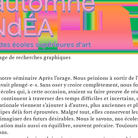
age de recherches graphiques
é notre séminaire Après l’orage. Nous peinions à sortir de l
vait plongé-e-s. Sans oser y croire complètement, nous f
écoles qui, à cette occasion, avaient su faire preuve de rés
 continuent à traverser des temps difficiles et incertains
ationale viennent s’ajouter à d’autres, plus anciennes et p
pes déjà fort éprouvées. Malgré tout, elles conservent leu
 à imaginer des futurs désirables. Nous le savons, nos écol
mation mais aussi en équilibre, souvent précaire. Toujours
ons.