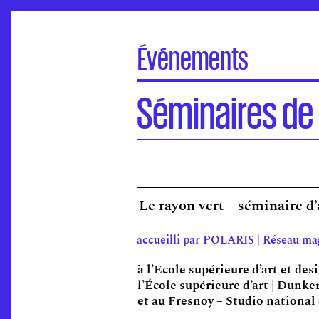
Événements
À la une
Séminaires de 
Portes Ouvertes
Visite virtuelle des écoles
Concours d'entrée
Séminaires de l’ANdEA
Assises nationales
Le rayon vert – séminaire 
EuroFabrique
Événements
accueilli par POLARIS | Réseau mag
Accompagnement des établissements
à
l’Ecole supérieure d’art et de
l’École supérieure d’art | Dunk
et au Fresnoy – Studio national