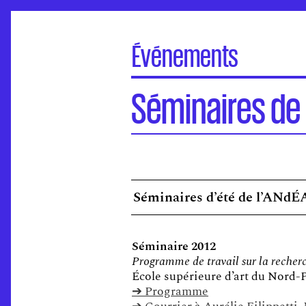
Événements
À la une
Séminaires de 
Portes Ouvertes
Visite virtuelle des écoles
Concours d'entrée
Séminaires de l’ANdEA
Assises nationales
Séminaires d’été de l’ANdÉ
EuroFabrique
Événements
Séminaire 2012
Accompagnement des établissements
Programme de travail sur la recher
École supérieure d’art du Nord-Pa
➔ Programme