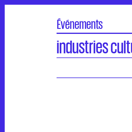
Événements
À la une
industries cult
Portes Ouvertes
Visite virtuelle des écoles
Concours d'entrée
Séminaires de l’ANdEA
Assises nationales
EuroFabrique
Événements
Accompagnement des établissements