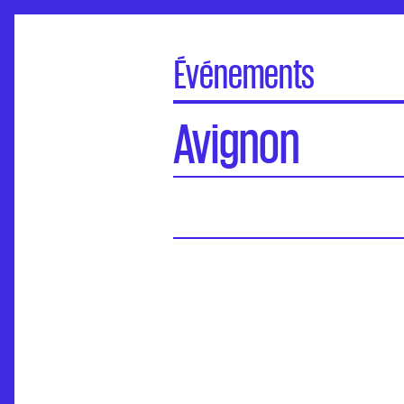
Événements
À la une
Avignon
Portes Ouvertes
Visite virtuelle des écoles
Concours d'entrée
Séminaires de l’ANdEA
Assises nationales
EuroFabrique
Événements
Accompagnement des établissements