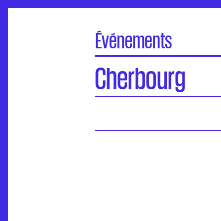
Événements
À la une
Cherbourg
Portes Ouvertes
Visite virtuelle des écoles
Concours d'entrée
Séminaires de l’ANdEA
Assises nationales
EuroFabrique
Événements
Accompagnement des établissements