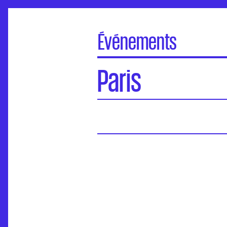
Événements
À la une
Paris
Portes Ouvertes
Visite virtuelle des écoles
Concours d'entrée
Séminaires de l’ANdEA
Assises nationales
EuroFabrique
Événements
Accompagnement des établissements