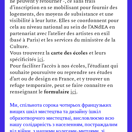
ne peuvent y retourner -, ce sans frais
d’inscription en se mobilisant pour fournir des
logements, des moyens de subsistance et une
visibilité à leur lutte. Elles se coordonnent pour
cela au niveau national au sein de l’ANdEA en
partenariat avec l’atelier des artistes en exil
(basé à Paris) et les services du ministère de la
Culture.
Vous trouverez la
carte des écoles
et leurs
spécificités
ici
.
Pour faciliter l’accès à nos écoles, l’étudiant qui
souhaite poursuivre ou reprendre ses études
d’art ou de design en France, et y trouver un
refuge temporaire, peut se faire connaître en
renseignant le
formulaire
ici
.
Ми, спільнота сорока чотирьох французьких
вищих шкіл мистецтва та дизайну (шкіл
образотворчого мистецтва), висловлюємо всю
нашу солідарність з населенням, постраждалим
від війни, з нашими колегами-митцями, зі