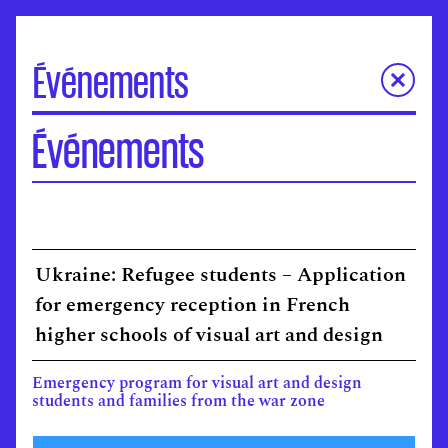
Événements
À la une
Événements
Portes Ouvertes
Visite virtuelle des écoles
Concours d'entrée
Séminaires de l’ANdEA
Ukraine: Refugee students – Application
Assises nationales
EuroFabrique
for emergency reception in French
Événements
higher schools of visual art and design
Accompagnement des établissements
Emergency program for visual art and design
students and families from the war zone