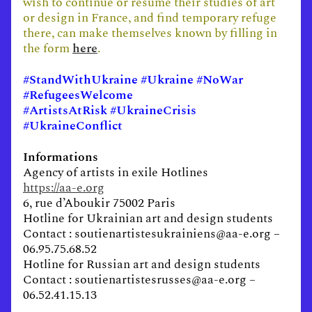
wish to continue or resume their studies of art
or design in France, and find temporary refuge
there, can make themselves known by filling in
the form
here
.
#StandWithUkraine️ #Ukraine #NoWar
#RefugeesWelcome
#ArtistsAtRisk #UkraineCrisis
#UkraineConflict
Informations
Agency of artists in exile Hotlines
https://aa-e.org
6, rue d’Aboukir 75002 Paris
Hotline for Ukrainian art and design students
Contact : soutienartistesukrainiens@aa-e.org –
06.95.75.68.52
Hotline for Russian art and design students
Contact : soutienartistesrusses@aa-e.org –
06.52.41.15.13