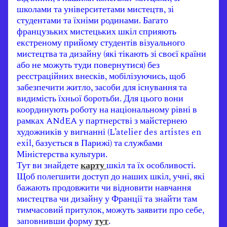
школами та університетами мистецтв, зі
студентами та їхніми родинами. Багато
французьких мистецьких шкіл сприяють
екстреному прийому студентів візуального
мистецтва та дизайну (які тікають зі своєї країни
або не можуть туди повернутися) без
реєстраційних внесків, мобілізуючись, щоб
забезпечити житло, засоби для існування та
видимість їхньої боротьби. Для цього вони
координують роботу на національному рівні в
рамках ANdEA у партнерстві з майстернею
художників у вигнанні (L’atelier des artistes en
exil, базується в Парижі) та службами
Міністерства культури.
Тут ви знайдете
карту
шкіл та їх особливості.
Щоб полегшити доступ до наших шкіл, учні, які
бажають продовжити чи відновити навчання
мистецтва чи дизайну у Франції та знайти там
тимчасовий притулок, можуть заявити про себе,
заповнивши форму
тут
.