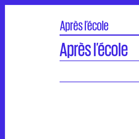
Après l’école
Bonjour tout le monde !
Après l’école
Événements
École supérieure d’art d’Aix-en-Provence
École supérieure d’art et de design d’
École supérieure d’art et de design T
École européenne supérieure de l’imag
École supérieure d’art Annecy Alpes
École nationale supérieure de la photo
École Supérieure d’art d’Avignon
Institut Supérieur des Beaux-Arts de B
École supérieure d’art Pays Basque : Ba
École supérieure des Beaux-Arts de Bo